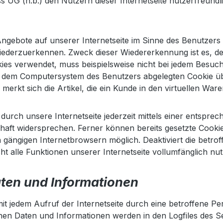
UG (h.b.) den Nutzern dieser Internetseite nutzerfreundlic
Angebote auf unserer Internetseite im Sinne des Benutzers
 wiederzuerkennen. Zweck dieser Wiedererkennung ist es, d
okies verwendet, muss beispielsweise nicht bei jedem Besuc
uf dem Computersystem des Benutzers abgelegten Cookie übe
rkt sich die Artikel, die ein Kunde in den virtuellen Ware
urch unsere Internetseite jederzeit mittels einer entspre
aft widersprechen. Ferner können bereits gesetzte Cookie
n gängigen Internetbrowsern möglich. Deaktiviert die betr
t alle Funktionen unserer Internetseite vollumfänglich nut
aten und Informationen
mit jedem Aufruf der Internetseite durch eine betroffene P
nen Daten und Informationen werden in den Logfiles des Se