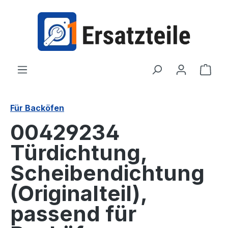
alt springen
Ware
Für Backöfen
00429234
Türdichtung,
Scheibendichtung
(Originalteil),
passend für